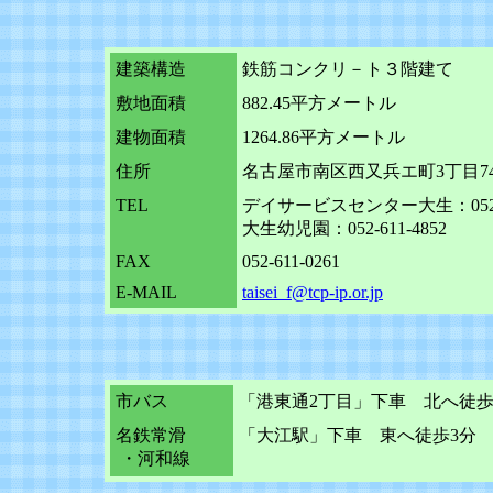
建築構造
鉄筋コンクリ－ト３階建て
敷地面積
882.45平方メートル
建物面積
1264.86平方メートル
住所
名古屋市南区西又兵エ町3丁目7
TEL
デイサービスセンター大生：052-61
大生幼児園：052-611-4852
FAX
052-611-0261
E-MAIL
taisei_f@tcp-ip.or.jp
市バス
「港東通2丁目」下車 北へ徒歩
名鉄常滑
「大江駅」下車 東へ徒歩3分
・河和線