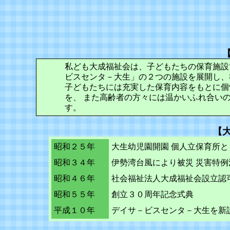
私ども大成福祉会は、子どもたちの保育施設
ビスセンタ－大生」の２つの施設を展開し、
子どもたちには充実した保育内容をもとに個
を、 また高齢者の方々には温かいふれ合い
す。
【
昭和２５年
大生幼児園開園 個人立保育所と
昭和３４年
伊勢湾台風により被災 災害特
昭和４６年
社会福祉法人大成福祉会設立認
昭和５５年
創立３０周年記念式典
平成１０年
デイサ－ビスセンタ－大生を新