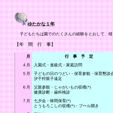
ゆたかな１年
子どもたちは園でのたくさんの経験をとおして、様
【年 間 行 事】
月
行 事 予 定
４月
入園式・進級式・家庭訪問
５月
子どもの日のつどい・保育参観・保育懇談
汐干狩親子遠足
６月
父親参観・じゃがいもの収穫(*)
健康診断・歯科検診
７月
七夕会・林間保育(*)
とうもろこしの収穫(*)・プール開き