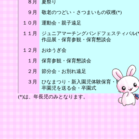
８月
夏祭り
９月
敬老のつどい・さつまいもの収穫(*)
１０月
運動会・親子遠足
１１月
ジュニアマーチングバンドフェスティバル(*
作品展・保育参観・保育懇談会
１２月
おゆうぎ会
１月
保育参観・保育懇談会
２月
節分会・お別れ遠足
３月
ひなまつり・新入園児体験保育・観劇
卒園児を送る会・卒園式
(*)は、年長児のみとなります。