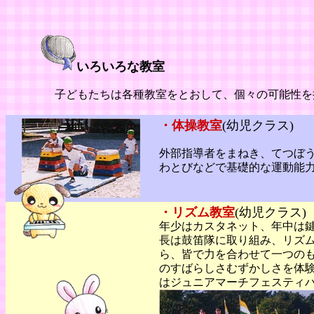
いろいろな教室
子どもたちは各種教室をとおして、個々の可能性を
・体操教室
(幼児クラス)
外部指導者をまねき、てつぼ
わとびなどで基礎的な運動能
・リズム教室
(幼児クラス)
年少はカスタネット、年中は
長は鼓笛隊に取り組み、リズ
ら、皆で力を合わせて一つの
のすばらしさむずかしさを体
はジュニアマーチフェスティ